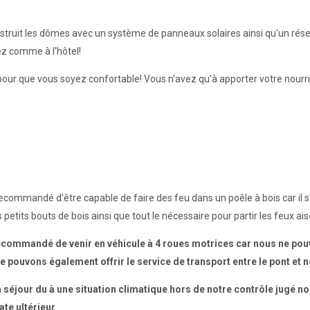
truit les dômes avec un système de panneaux solaires ainsi qu'un réser
ez comme à l'hôtel!
pour que vous soyez confortable! Vous n'avez qu'à apporter votre nourr
recommandé d'être capable de faire des feu dans un poêle à bois car il s'
 petits bouts de bois ainsi que tout le nécessaire pour partir les feux a
 recommandé de venir en véhicule à 4 roues motrices car nous ne pouv
 pouvons également offrir le service de transport entre le pont et n
 séjour du à une situation climatique hors de notre contrôle jugé no
te ultérieur