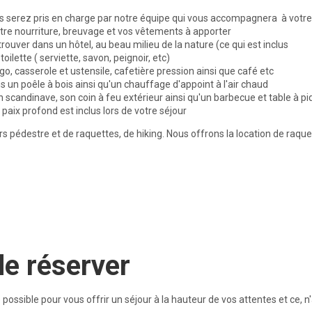
vous serez pris en charge par notre équipe qui vous accompagnera à votr
votre nourriture, breuvage et vos vêtements à apporter
rouver dans un hôtel, au beau milieu de la nature (ce qui est inclus
ilette ( serviette, savon, peignoir, etc)
igo, casserole et ustensile, cafetière pression ainsi que café etc
 un poêle à bois ainsi qu'un chauffage d'appoint à l'air chaud
candinave, son coin à feu extérieur ainsi qu'un barbecue et table à p
 paix profond est inclus lors de votre séjour
ers pédestre et de raquettes, de hiking. Nous offrons la location de raq
de réserver
possible pour vous offrir un séjour à la hauteur de vos attentes et ce, n'