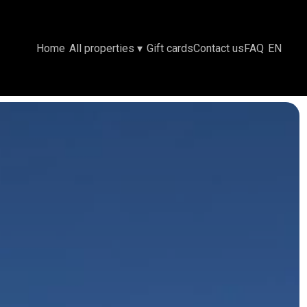
Home
All properties
▾
Gift cards
Contact us
FAQ
EN